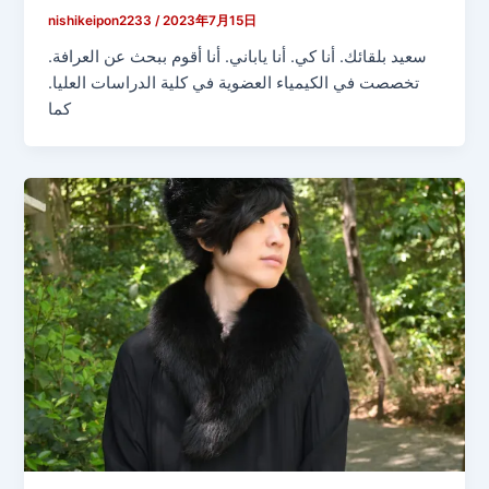
nishikeipon2233
/
2023年7月15日
سعيد بلقائك. أنا كي. أنا ياباني. أنا أقوم ببحث عن العرافة.
تخصصت في الكيمياء العضوية في كلية الدراسات العليا.
كما