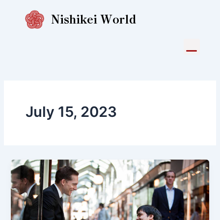
Skip
Nishikei World
to
content
Menu
July 15, 2023