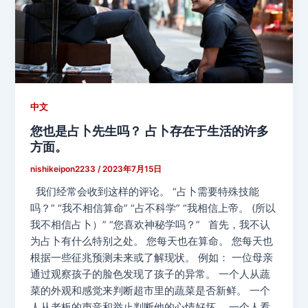
中文
您也是占卜先生吗？ 占卜存在于生活的许多
方面。
nishikeipon2233
/
2023年7月15日
我们经常会收到这样的评论。 “占卜需要特殊技能
吗？” “我不相信算命” “占不科学” “我相信上帝。 (所以
我不相信占卜）” “您喜欢神秘学吗？” 首先，我不认
为占卜有什么特别之处。 您每天也在算命。 您每天也
根据一些征兆预测未来或了解现状。 例如： 一位母亲
通过观察孩子的脸色发现了孩子的异常。 一个人从蔬
菜的外观和感觉来判断超市里的蔬菜是否新鲜。 一个
人从老板的声音和举止判断他的心情好坏。 一个人看