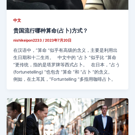
中文
贵国流行哪种算命(占卜)方式？
nishikeipon2233
/
2023年7月20日
在汉语中，”算命 “似乎有高级的含义，主要是利用出
生日期和十二生肖。 中文中的 “占卜 “似乎比 “算命
“更传统，指的是塔罗牌等西式占卜。 在日本，”占う
(fortunetelling) “也包含 “算命 “和 “占卜 “的含义。
例如，在土耳其，”Fortuntelling “多指用咖啡占卜。