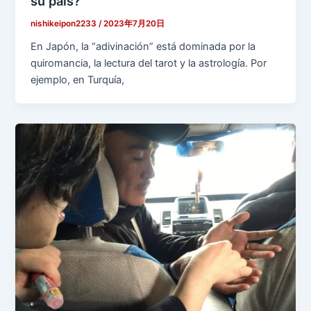
su país?
nishikeipon2233
/
2023年7月20日
En Japón, la “adivinación” está dominada por la
quiromancia, la lectura del tarot y la astrología. Por
ejemplo, en Turquía,