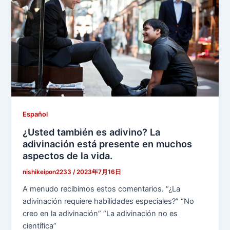
Español
¿Usted también es adivino? La
adivinación está presente en muchos
aspectos de la vida.
nishikeipon2233
/
2023年7月16日
A menudo recibimos estos comentarios. “¿La
adivinación requiere habilidades especiales?” “No
creo en la adivinación” “La adivinación no es
científica”