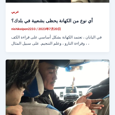
عربي
أي نوع من الكهانة يحظى بشعبية في بلدك؟
nishikeipon2233
/
2023年7月20日
في اليابان ، تعتمد الكهانة بشكل أساسي على قراءة الكف
، وقراءة التارو ، وعلم التنجيم. على سبيل المثال ،