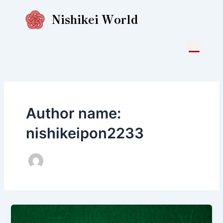
Skip
Post
Nishikei World
to
pagination
content
Menu
Author name:
nishikeipon2233